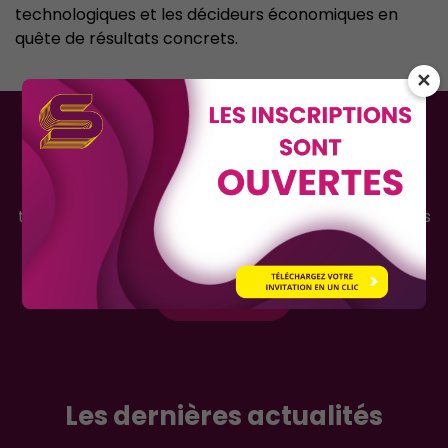
technologiques et les décideurs économiques en
quête de résultats concrets.
✕
Téléchargez la brochure
Vous souhaitez participer à la prochaine édition en
tant qu'exposant ? Découvrez en détails ce que vous
réserve cette douxième édition !
En savoir +
Les dernières actualités