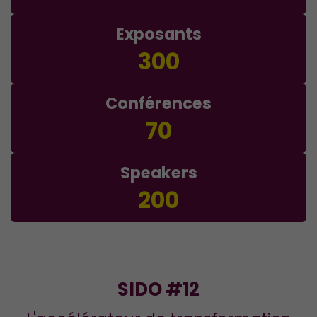
Exposants
300
Conférences
70
Speakers
200
SIDO #12