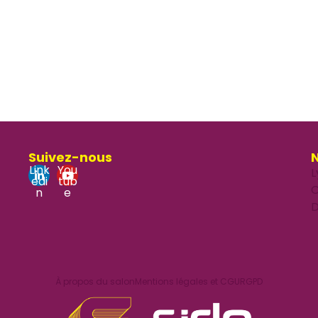
Suivez-nous
N
Link
You
L
edi
tub
O
n
e
D
À propos du salon
Mentions légales et CGU
RGPD