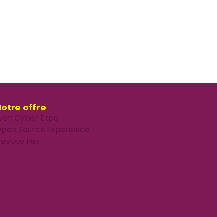
otre offre
yon Cyber Expo
pen Source Experience
evops Rex