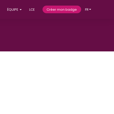
ÉQUIPE
LCE
Créer mon badge
FR