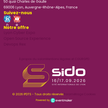
50 quai Charles de Gaulle
69006 Lyon, Auvergne-Rhône-Alpes, France
Suivez-nous
Link
You
edi
tub
n
e
Notre offre
Lyon Cyber Expo
Open Source Experience
Devops Rex
À propos du salon
Mentions légales et CGU
RGPD
© 2026 IPDTS - Tous droits réservés
Paramétrage Cookies
Powered by