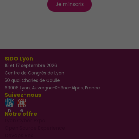
Je m'inscris
SIDO Lyon
16 et 17 septembre 2026
Centre de Congrès de Lyon
50 quai Charles de Gaulle
69006 Lyon, Auvergne-Rhône-Alpes, France
Suivez-nous
Link
You
edi
tub
n
e
Notre offre
Lyon Cyber Expo
Open Source Experience
Devops Rex