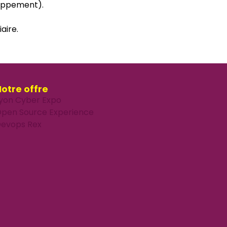
loppement).
aire.
otre offre
yon Cyber Expo
pen Source Experience
evops Rex