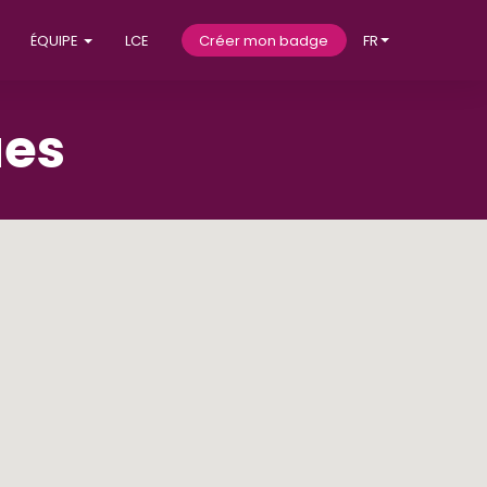
ÉQUIPE
LCE
Créer mon badge
FR
ues