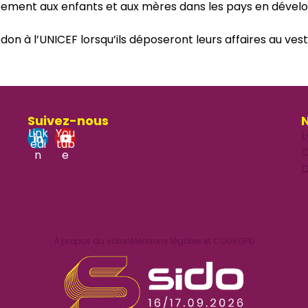
ppement aux enfants et aux mères dans les pays en déve
on à l’UNICEF lorsqu’ils déposeront leurs affaires au vesti
Suivez-nous
N
Link
You
L
edi
tub
O
n
e
D
À propos du salon
Mentions légales et CGU
RGPD