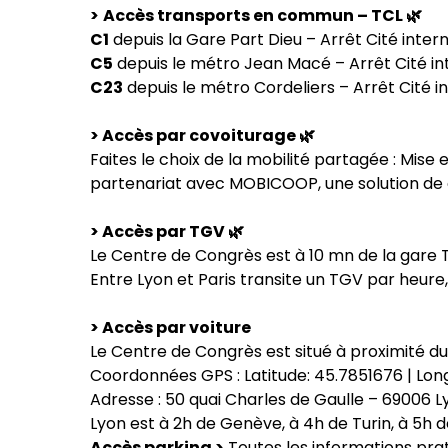
>
Accès transports en commun – TCL 🌿
C1
depuis la Gare Part Dieu – Arrêt Cité inte
C5
depuis le métro Jean Macé – Arrêt Cité in
C23
depuis le métro Cordeliers – Arrêt Cité 
> Accès par covoiturage 🌿
Faites le choix de la mobilité partagée : Mise 
partenariat avec
MOBICOOP, une solution de 
> Accès par TGV 🌿
Le Centre de Congrès est à 10 mn de la gare 
Entre Lyon et Paris transite un TGV par heure,
> Accès par voiture
Le Centre de Congrès est situé à proximité du 
Coordonnées GPS : Latitude: 45.7851676 | Lon
Adresse : 50 quai Charles de Gaulle – 69006 Ly
Lyon est à 2h de Genève, à 4h de Turin, à 5h d
Accès parking >
Toutes les informations prat