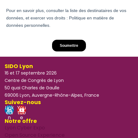
SIDO Lyon
16 et 17 septembre 2026
Centre de Congrès de Lyon
50 quai Charles de Gaulle
69006 Lyon, Auvergne-Rhône-Alpes, France
Suivez-nous
Link
You
edi
tub
n
e
Notre offre
Lyon Cyber Expo
Open Source Experience