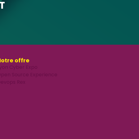
T
otre offre
yon Cyber Expo
pen Source Experience
evops Rex