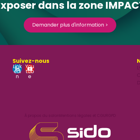
Exposer dans la zone IMPAC
Demander plus d'information >
Suivez-nous
N
Link
You
L
edi
tub
O
n
e
D
À propos du salon
Mentions légales et CGU
RGPD