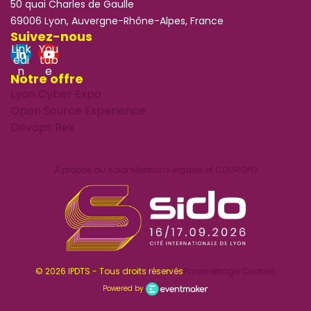
50 quai Charles de Gaulle
69006 Lyon, Auvergne-Rhône-Alpes, France
Suivez-nous
Link
You
edi
tub
n
e
Notre offre
Lyon Cyber Expo
Open Source Experience
Devops Rex
À propos du salon
Mentions légales et CGU
RGPD
© 2026 IPDTS - Tous droits réservés
Paramétrage Cookies
Powered by