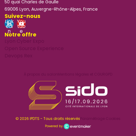
50 quai Charles de Gaulle
69006 Lyon, Auvergne-Rhône-Alpes, France
Suivez-nous
Link
You
edi
tub
n
e
Notre offre
Lyon Cyber Expo
Open Source Experience
Devops Rex
À propos du salon
Mentions légales et CGU
RGPD
© 2026 IPDTS - Tous droits réservés
Paramétrage Cookies
Powered by