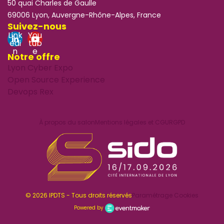
50 quai Charles de Gaulle
69006 Lyon, Auvergne-Rhône-Alpes, France
Suivez-nous
Link
You
edi
tub
n
e
Notre offre
Lyon Cyber Expo
Open Source Experience
Devops Rex
À propos du salon
Mentions légales et CGU
RGPD
© 2026 IPDTS - Tous droits réservés
Paramétrage Cookies
Powered by