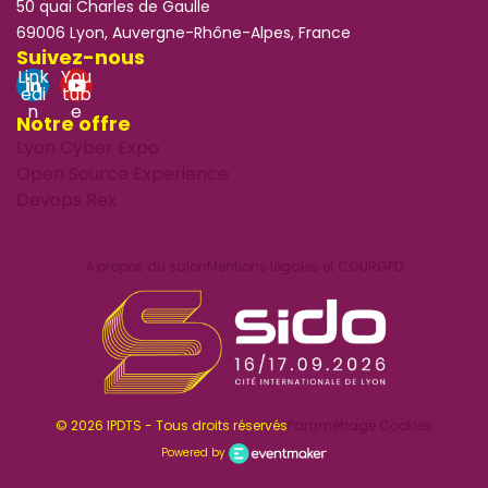
50 quai Charles de Gaulle
69006 Lyon, Auvergne-Rhône-Alpes, France
Suivez-nous
Link
You
edi
tub
n
e
Notre offre
Lyon Cyber Expo
Open Source Experience
Devops Rex
À propos du salon
Mentions légales et CGU
RGPD
© 2026 IPDTS - Tous droits réservés
Paramétrage Cookies
Powered by