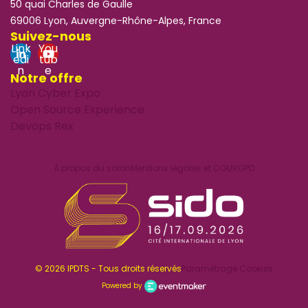
50 quai Charles de Gaulle
69006 Lyon, Auvergne-Rhône-Alpes, France
Suivez-nous
Link
You
edi
tub
n
e
Notre offre
Lyon Cyber Expo
Open Source Experience
Devops Rex
À propos du salon
Mentions légales et CGU
RGPD
© 2026 IPDTS - Tous droits réservés
Paramétrage Cookies
Powered by