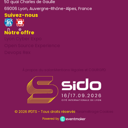
50 quai Charles de Gaulle
69006 Lyon, Auvergne-Rhône-Alpes, France
Suivez-nous
Link
You
edi
tub
n
e
Notre offre
Lyon Cyber Expo
Open Source Experience
Devops Rex
À propos du salon
Mentions légales et CGU
RGPD
© 2026 IPDTS - Tous droits réservés
Paramétrage Cookies
Powered by