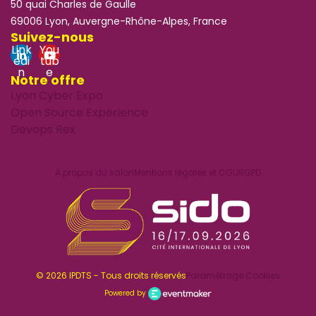
50 quai Charles de Gaulle
69006 Lyon, Auvergne-Rhône-Alpes, France
Suivez-nous
Link
You
edi
tub
n
e
Notre offre
Lyon Cyber Expo
Open Source Experience
Devops Rex
À propos du salon
Mentions légales et CGU
RGPD
© 2026 IPDTS - Tous droits réservés
Paramétrage Cookies
Powered by