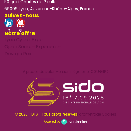
50 quai Charles de Gaulle
69006 Lyon, Auvergne-Rhône-Alpes, France
Suivez-nous
Link
You
edi
tub
n
e
Notre offre
Lyon Cyber Expo
Open Source Experience
Devops Rex
À propos du salon
Mentions légales et CGU
RGPD
© 2026 IPDTS - Tous droits réservés
Paramétrage Cookies
Powered by