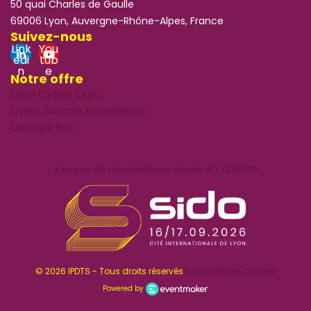
50 quai Charles de Gaulle
69006 Lyon, Auvergne-Rhône-Alpes, France
Suivez-nous
Link
You
edi
tub
n
e
Notre offre
Lyon Cyber Expo
Open Source Experience
Devops Rex
À propos du salon
Mentions légales et CGU
RGPD
© 2026 IPDTS - Tous droits réservés
Paramétrage Cookies
Powered by