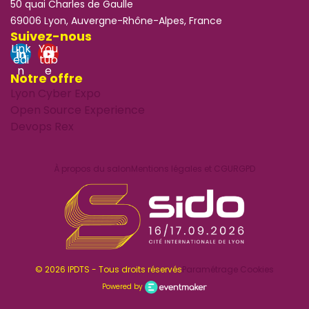
50 quai Charles de Gaulle
69006 Lyon, Auvergne-Rhône-Alpes, France
Suivez-nous
Link
You
edi
tub
n
e
Notre offre
Lyon Cyber Expo
Open Source Experience
Devops Rex
À propos du salon
Mentions légales et CGU
RGPD
© 2026 IPDTS - Tous droits réservés
Paramétrage Cookies
Powered by