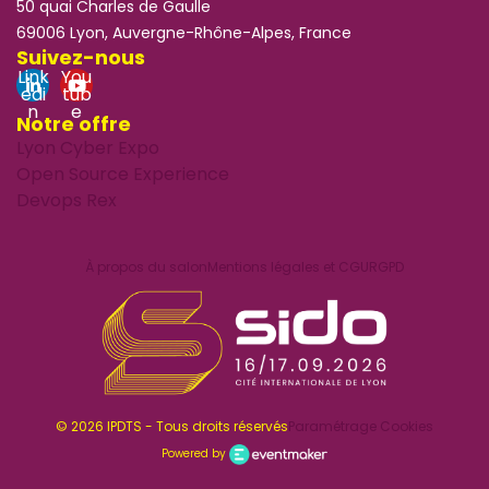
50 quai Charles de Gaulle
69006 Lyon, Auvergne-Rhône-Alpes, France
Suivez-nous
Link
You
edi
tub
n
e
Notre offre
Lyon Cyber Expo
Open Source Experience
Devops Rex
À propos du salon
Mentions légales et CGU
RGPD
© 2026 IPDTS - Tous droits réservés
Paramétrage Cookies
Powered by