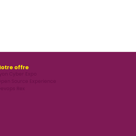
otre offre
yon Cyber Expo
pen Source Experience
evops Rex