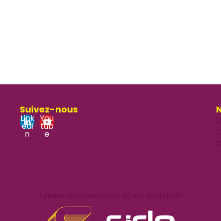
Suivez-nous
N
Link
You
L
edi
tub
O
n
e
D
À propos du salon
Mentions légales et CGU
RGPD