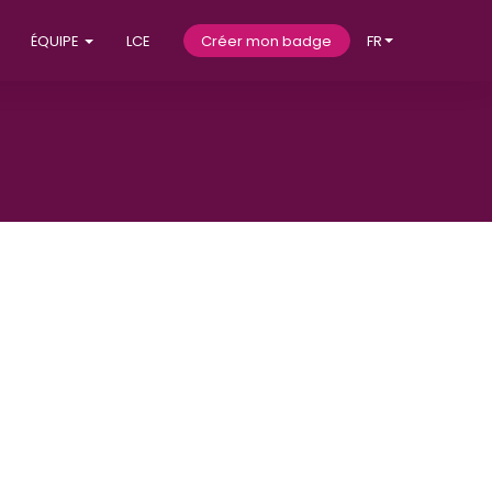
ÉQUIPE
LCE
Créer mon badge
FR