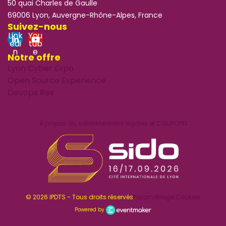
50 quai Charles de Gaulle
69006 Lyon, Auvergne-Rhône-Alpes, France
Suivez-nous
Link
You
edi
tub
n
e
Notre offre
Lyon Cyber Expo
Open Source Experience
Devops Rex
À propos du salon
Mentions légales et CGU
RGPD
© 2026 IPDTS - Tous droits réservés
Paramétrage Cookies
Powered by