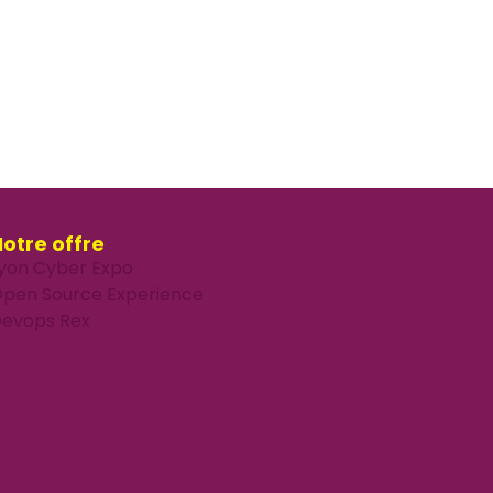
otre offre
yon Cyber Expo
pen Source Experience
evops Rex