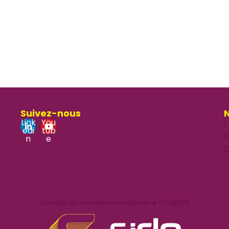
Suivez-nous
N
Link
You
L
edi
tub
O
n
e
D
À propos du salon
Mentions légales et CGU
RGPD