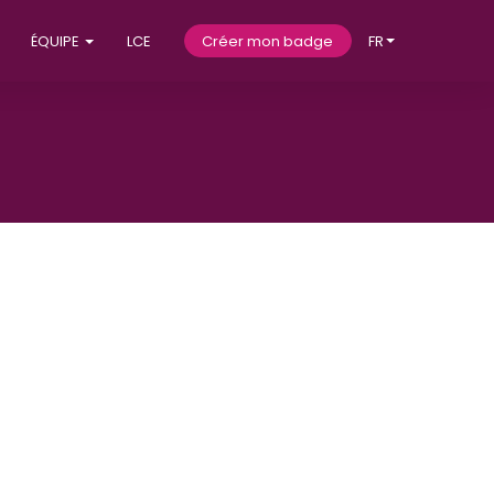
ÉQUIPE
LCE
Créer mon badge
FR