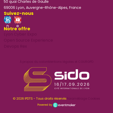
50 quai Charles de Gaulle
69006 Lyon, Auvergne-Rhône-Alpes, France
Suivez-nous
Link
You
edi
tub
n
e
Notre offre
Lyon Cyber Expo
Open Source Experience
Devops Rex
À propos du salon
Mentions légales et CGU
RGPD
© 2026 IPDTS - Tous droits réservés
Paramétrage Cookies
Powered by