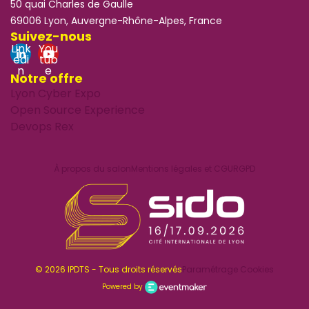
50 quai Charles de Gaulle
69006 Lyon, Auvergne-Rhône-Alpes, France
Suivez-nous
Link
You
edi
tub
n
e
Notre offre
Lyon Cyber Expo
Open Source Experience
Devops Rex
À propos du salon
Mentions légales et CGU
RGPD
© 2026 IPDTS - Tous droits réservés
Paramétrage Cookies
Powered by