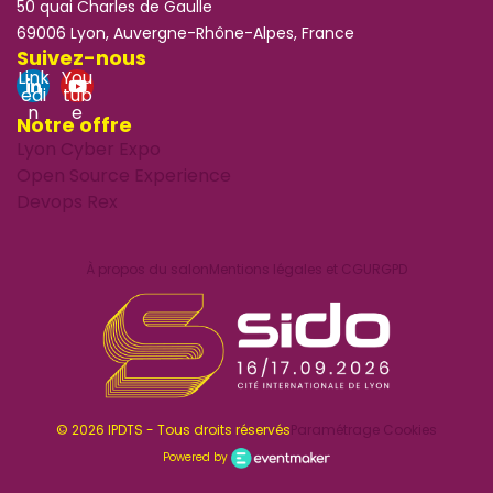
50 quai Charles de Gaulle
69006 Lyon, Auvergne-Rhône-Alpes, France
Suivez-nous
Link
You
edi
tub
n
e
Notre offre
Lyon Cyber Expo
Open Source Experience
Devops Rex
À propos du salon
Mentions légales et CGU
RGPD
© 2026 IPDTS - Tous droits réservés
Paramétrage Cookies
Powered by