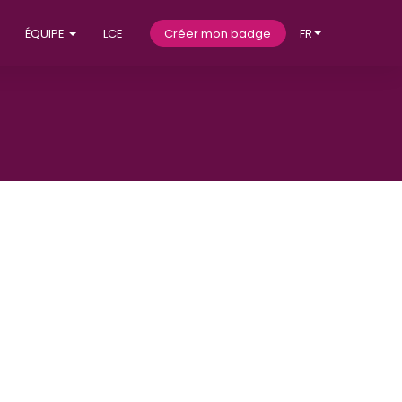
ÉQUIPE
LCE
Créer mon badge
FR