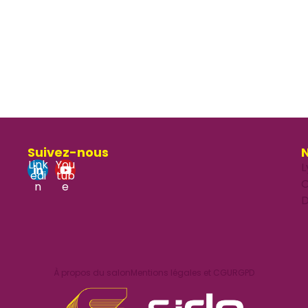
Suivez-nous
N
Link
You
L
edi
tub
O
n
e
D
À propos du salon
Mentions légales et CGU
RGPD