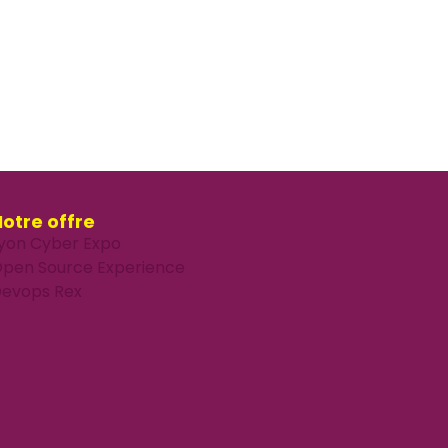
otre offre
yon Cyber Expo
pen Source Experience
evops Rex