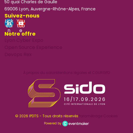
50 quai Charles de Gaulle
69006 Lyon, Auvergne-Rhône-Alpes, France
Suivez-nous
Link
You
edi
tub
n
e
Notre offre
Lyon Cyber Expo
Open Source Experience
Devops Rex
À propos du salon
Mentions légales et CGU
RGPD
© 2026 IPDTS - Tous droits réservés
Paramétrage Cookies
Powered by