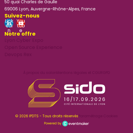
50 quai Charles de Gaulle
69006 Lyon, Auvergne-Rhône-Alpes, France
Suivez-nous
Link
You
edi
tub
n
e
Notre offre
Lyon Cyber Expo
Open Source Experience
Devops Rex
À propos du salon
Mentions légales et CGU
RGPD
© 2026 IPDTS - Tous droits réservés
Paramétrage Cookies
Powered by