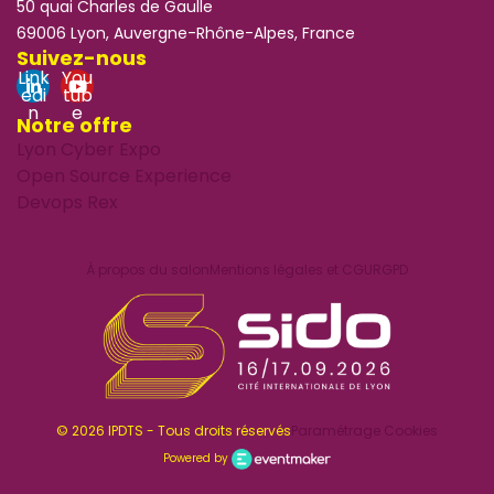
50 quai Charles de Gaulle
69006 Lyon, Auvergne-Rhône-Alpes, France
Suivez-nous
Link
You
edi
tub
n
e
Notre offre
Lyon Cyber Expo
Open Source Experience
Devops Rex
À propos du salon
Mentions légales et CGU
RGPD
© 2026 IPDTS - Tous droits réservés
Paramétrage Cookies
Powered by