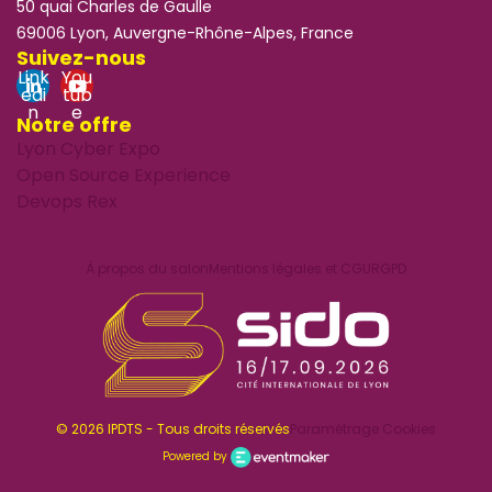
50 quai Charles de Gaulle
69006 Lyon, Auvergne-Rhône-Alpes, France
Suivez-nous
Link
You
edi
tub
n
e
Notre offre
Lyon Cyber Expo
Open Source Experience
Devops Rex
À propos du salon
Mentions légales et CGU
RGPD
© 2026 IPDTS - Tous droits réservés
Paramétrage Cookies
Powered by