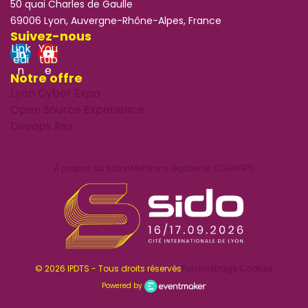
50 quai Charles de Gaulle
69006 Lyon, Auvergne-Rhône-Alpes, France
Suivez-nous
Link
You
edi
tub
n
e
Notre offre
Lyon Cyber Expo
Open Source Experience
Devops Rex
À propos du salon
Mentions légales et CGU
RGPD
© 2026 IPDTS - Tous droits réservés
Paramétrage Cookies
Powered by