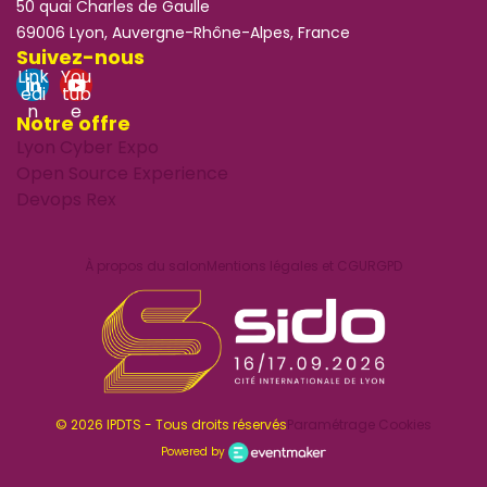
50 quai Charles de Gaulle
69006 Lyon, Auvergne-Rhône-Alpes, France
Suivez-nous
Link
You
edi
tub
n
e
Notre offre
Lyon Cyber Expo
Open Source Experience
Devops Rex
À propos du salon
Mentions légales et CGU
RGPD
© 2026 IPDTS - Tous droits réservés
Paramétrage Cookies
Powered by