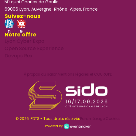
50 quai Charles de Gaulle
69006 Lyon, Auvergne-Rhône-Alpes, France
Suivez-nous
Link
You
edi
tub
n
e
Notre offre
Lyon Cyber Expo
Open Source Experience
Devops Rex
À propos du salon
Mentions légales et CGU
RGPD
© 2026 IPDTS - Tous droits réservés
Paramétrage Cookies
Powered by