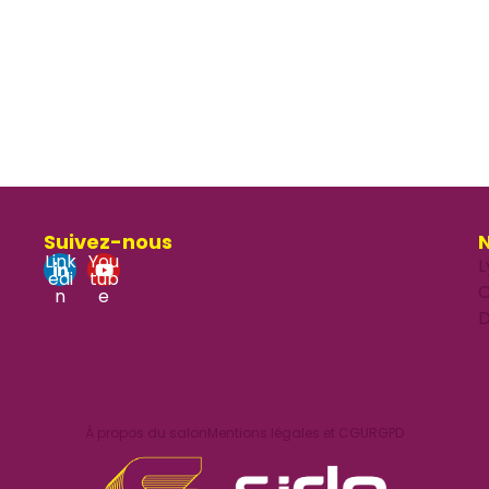
Suivez-nous
N
Link
You
L
edi
tub
O
n
e
D
À propos du salon
Mentions légales et CGU
RGPD