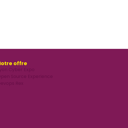
otre offre
yon Cyber Expo
pen Source Experience
evops Rex