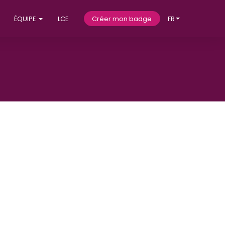
ÉQUIPE
LCE
Créer mon badge
FR