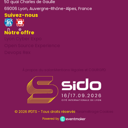
50 quai Charles de Gaulle
69006 Lyon, Auvergne-Rhône-Alpes, France
Suivez-nous
Link
You
edi
tub
n
e
Notre offre
Lyon Cyber Expo
Open Source Experience
Devops Rex
À propos du salon
Mentions légales et CGU
RGPD
© 2026 IPDTS - Tous droits réservés
Paramétrage Cookies
Powered by