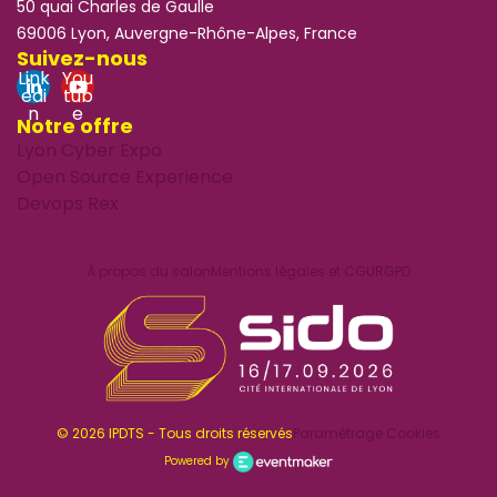
50 quai Charles de Gaulle
69006 Lyon, Auvergne-Rhône-Alpes, France
Suivez-nous
Link
You
edi
tub
n
e
Notre offre
Lyon Cyber Expo
Open Source Experience
Devops Rex
À propos du salon
Mentions légales et CGU
RGPD
© 2026 IPDTS - Tous droits réservés
Paramétrage Cookies
Powered by