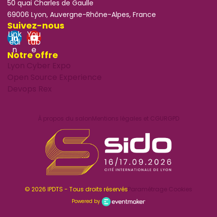
50 quai Charles de Gaulle
69006 Lyon, Auvergne-Rhône-Alpes, France
Suivez-nous
Link
You
edi
tub
n
e
Notre offre
Lyon Cyber Expo
Open Source Experience
Devops Rex
À propos du salon
Mentions légales et CGU
RGPD
© 2026 IPDTS - Tous droits réservés
Paramétrage Cookies
Powered by