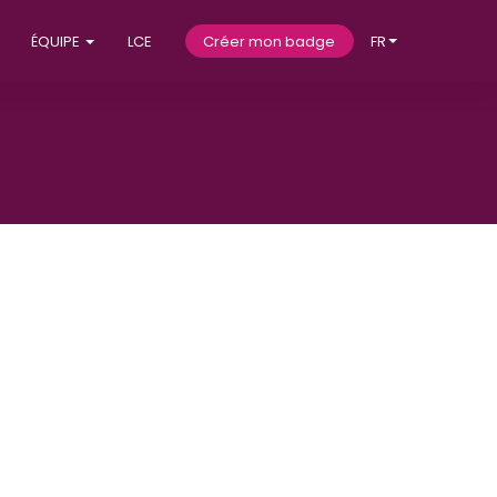
ÉQUIPE
LCE
Créer mon badge
FR