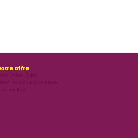
otre offre
yon Cyber Expo
pen Source Experience
evops Rex