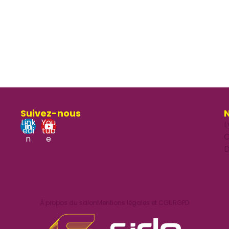
Suivez-nous
N
Link
You
L
edi
tub
O
n
e
D
À propos du salon
Mentions légales et CGU
RGPD