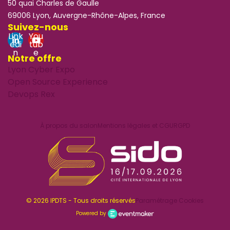
50 quai Charles de Gaulle
69006 Lyon, Auvergne-Rhône-Alpes, France
Suivez-nous
Link
You
edi
tub
n
e
Notre offre
Lyon Cyber Expo
Open Source Experience
Devops Rex
À propos du salon
Mentions légales et CGU
RGPD
© 2026 IPDTS - Tous droits réservés
Paramétrage Cookies
Powered by