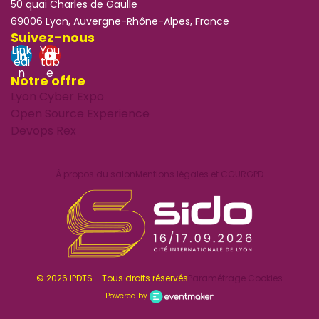
50 quai Charles de Gaulle
69006 Lyon, Auvergne-Rhône-Alpes, France
Suivez-nous
Link
You
edi
tub
n
e
Notre offre
Lyon Cyber Expo
Open Source Experience
Devops Rex
À propos du salon
Mentions légales et CGU
RGPD
© 2026 IPDTS - Tous droits réservés
Paramétrage Cookies
Powered by