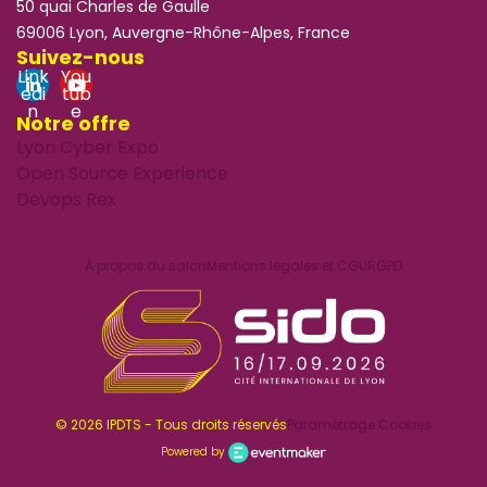
50 quai Charles de Gaulle
69006 Lyon, Auvergne-Rhône-Alpes, France
Suivez-nous
Link
You
edi
tub
n
e
Notre offre
Lyon Cyber Expo
Open Source Experience
Devops Rex
À propos du salon
Mentions légales et CGU
RGPD
© 2026 IPDTS - Tous droits réservés
Paramétrage Cookies
Powered by