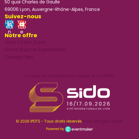
50 quai Charles de Gaulle
69006 Lyon, Auvergne-Rhône-Alpes, France
Suivez-nous
Link
You
edi
tub
n
e
Notre offre
Lyon Cyber Expo
Open Source Experience
Devops Rex
À propos du salon
Mentions légales et CGU
RGPD
© 2026 IPDTS - Tous droits réservés
Paramétrage Cookies
Powered by