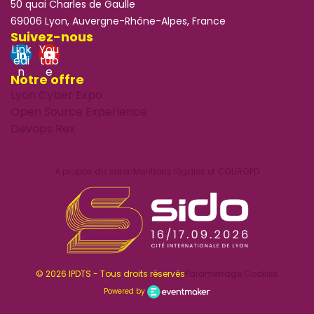
50 quai Charles de Gaulle
69006 Lyon, Auvergne-Rhône-Alpes, France
Suivez-nous
Link
You
edi
tub
n
e
Notre offre
Lyon Cyber Expo
Open Source Experience
Devops Rex
À propos du salon
Mentions légales et CGU
RGPD
© 2026 IPDTS - Tous droits réservés
Paramétrage Cookies
Powered by