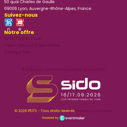
50 quai Charles de Gaulle
69006 Lyon, Auvergne-Rhône-Alpes, France
Suivez-nous
Link
You
edi
tub
n
e
Notre offre
Lyon Cyber Expo
Open Source Experience
Devops Rex
À propos du salon
Mentions légales et CGU
RGPD
© 2026 IPDTS - Tous droits réservés
Paramétrage Cookies
Powered by