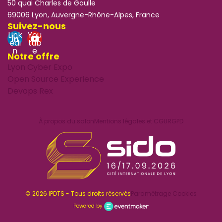
50 quai Charles de Gaulle
69006 Lyon, Auvergne-Rhône-Alpes, France
Suivez-nous
Link
You
edi
tub
n
e
Notre offre
Lyon Cyber Expo
Open Source Experience
Devops Rex
À propos du salon
Mentions légales et CGU
RGPD
© 2026 IPDTS - Tous droits réservés
Paramétrage Cookies
Powered by