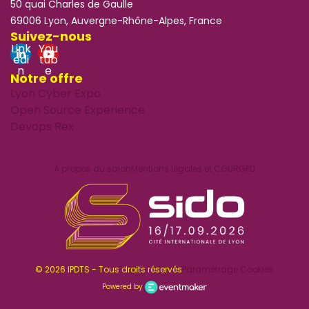
50 quai Charles de Gaulle
69006 Lyon, Auvergne-Rhône-Alpes, France
Suivez-nous
Link
You
edi
tub
n
e
Notre offre
Lyon Cyber Expo
Open Source Experience
Devops Rex
À propos du salon
Mentions légales et CGU
RGPD
© 2026 IPDTS - Tous droits réservés
Paramétrage Cookies
Powered by