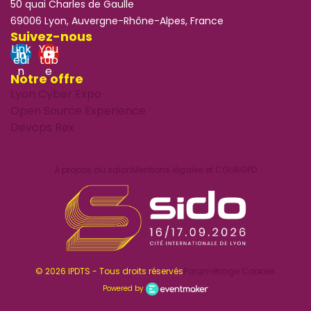
50 quai Charles de Gaulle
69006 Lyon, Auvergne-Rhône-Alpes, France
Suivez-nous
Link
You
edi
tub
n
e
Notre offre
Lyon Cyber Expo
Open Source Experience
Devops Rex
À propos du salon
Mentions légales et CGU
RGPD
© 2026 IPDTS - Tous droits réservés
Paramétrage Cookies
Powered by