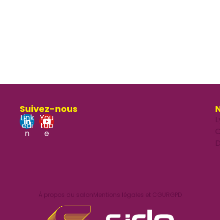
Suivez-nous
N
Link
You
L
edi
tub
O
n
e
D
À propos du salon
Mentions légales et CGU
RGPD