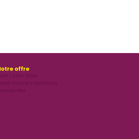
otre offre
yon Cyber Expo
pen Source Experience
evops Rex