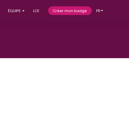
ÉQUIPE
LCE
Créer mon badge
FR