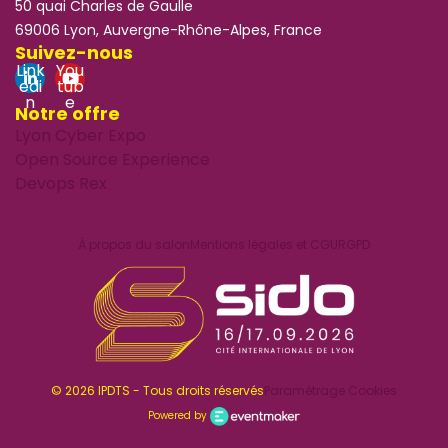
50 quai Charles de Gaulle
69006 Lyon, Auvergne-Rhône-Alpes, France
Suivez-nous
Link
You
edi
tub
n
e
Notre offre
Lyon Cyber Expo
Open Source Experience
Devops Rex
À propos du salon
Mentions légales et CGU
RGPD
© 2026 IPDTS - Tous droits réservés
Paramétrage Cookies
Powered by