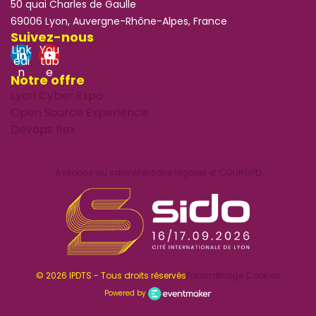
50 quai Charles de Gaulle
69006 Lyon, Auvergne-Rhône-Alpes, France
Suivez-nous
Link
You
edi
tub
n
e
Notre offre
Lyon Cyber Expo
Open Source Experience
Devops Rex
À propos du salon
Mentions légales et CGU
RGPD
© 2026 IPDTS - Tous droits réservés
Paramétrage Cookies
Powered by