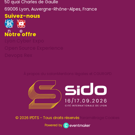
50 quai Charles de Gaulle
69006 Lyon, Auvergne-Rhône-Alpes, France
Suivez-nous
Link
You
edi
tub
n
e
Notre offre
Lyon Cyber Expo
Open Source Experience
Devops Rex
À propos du salon
Mentions légales et CGU
RGPD
© 2026 IPDTS - Tous droits réservés
Paramétrage Cookies
Powered by